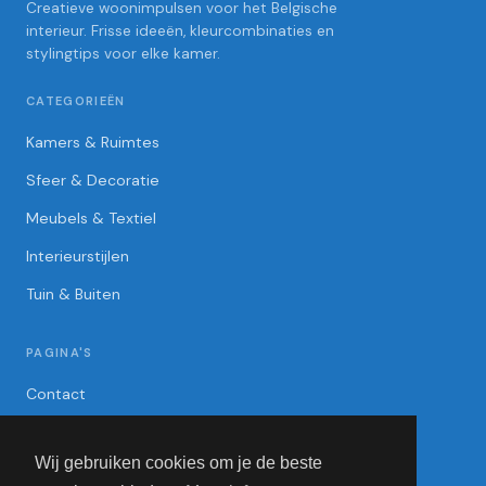
Creatieve woonimpulsen voor het Belgische
interieur. Frisse ideeën, kleurcombinaties en
stylingtips voor elke kamer.
CATEGORIEËN
Kamers & Ruimtes
Sfeer & Decoratie
Meubels & Textiel
Interieurstijlen
Tuin & Buiten
PAGINA'S
Contact
Privacybeleid
Wij gebruiken cookies om je de beste
Algemene Voorwaarden