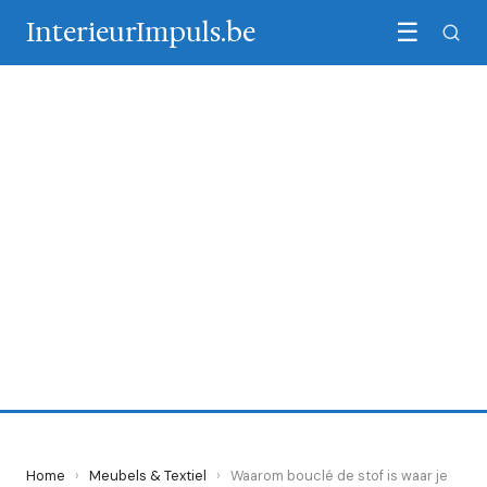
InterieurImpuls.be
☰
MEUBELS & TEXTIEL
Waarom bouclé de stof is
waar je nu niet meer
omheen kunt
1 June 2026
·
6 min leestijd
Home
›
Meubels & Textiel
›
Waarom bouclé de stof is waar je