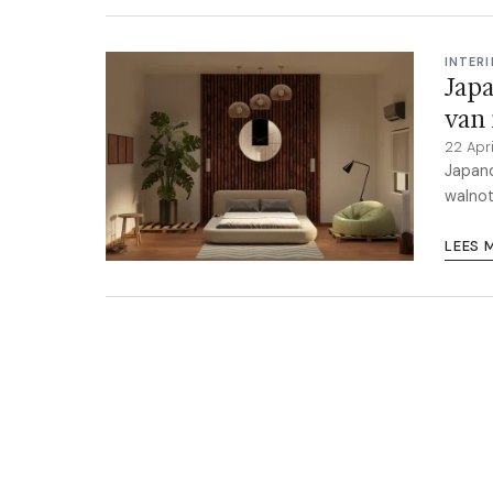
INTER
Japa
van
22 Apr
Japand
walnot
LEES 