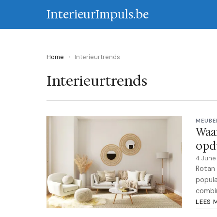
InterieurImpuls.be
Home
›
Interieurtrends
Interieurtrends
MEUBE
Waar
opd
4 Jun
Rotan 
popula
combin
LEES 