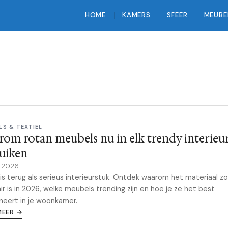
HOME
KAMERS
SFEER
MEUBE
LS & TEXTIEL
om rotan meubels nu in elk trendy interieu
uiken
e 2026
is terug als serieus interieurstuk. Ontdek waarom het materiaal zo
ir is in 2026, welke meubels trending zijn en hoe je ze het best
eert in je woonkamer.
MEER →