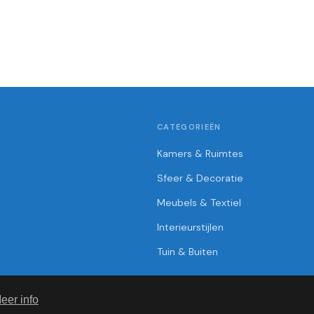
CATEGORIEËN
Kamers & Ruimtes
Sfeer & Decoratie
Meubels & Textiel
Interieurstijlen
Tuin & Buiten
eer info
© 2026 InterieurImpuls.be. Alle rechten voorbehouden.