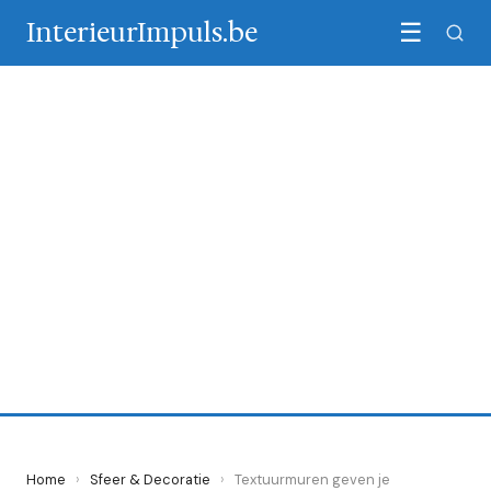
InterieurImpuls.be
☰
SFEER & DECORATIE
Textuurmuren geven je
woonkamer direct meer
sfeer
25 May 2026
·
6 min leestijd
Home
›
Sfeer & Decoratie
›
Textuurmuren geven je