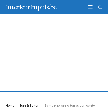
InterieurImpuls.be
☰
TUIN & BUITEN
Zo maak je van je terras een
echte buitenkamer
7 June 2026
·
6 min leestijd
Home
›
Tuin & Buiten
›
Zo maak je van je terras een echte